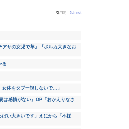
引用元：
5ch.net
】
チアサの女児で草』『ポルカ大きなお
かる
、女体をタブー視しないで…」
妻は感情がない』OP「おかえりなさ
っぱい大きいです」えにから「不採