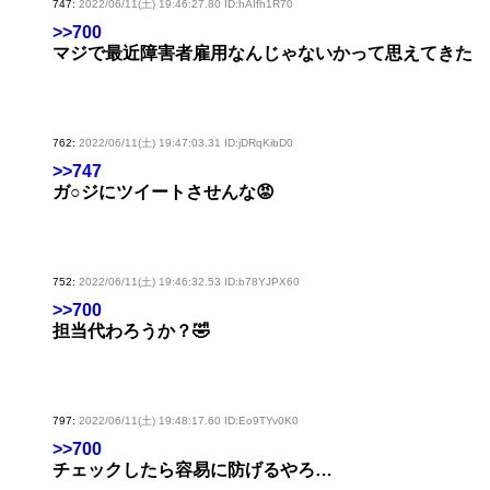
747:
2022/06/11(土) 19:46:27.80 ID:hAIfh1R70
>>700
マジで最近障害者雇用なんじゃないかって思えてきた
762:
2022/06/11(土) 19:47:03.31 ID:jDRqKibD0
>>747
ガ○ジにツイートさせんな😡
752:
2022/06/11(土) 19:46:32.53 ID:b78YJPX60
>>700
担当代わろうか？🤣
797:
2022/06/11(土) 19:48:17.60 ID:Eo9TYv0K0
>>700
チェックしたら容易に防げるやろ…