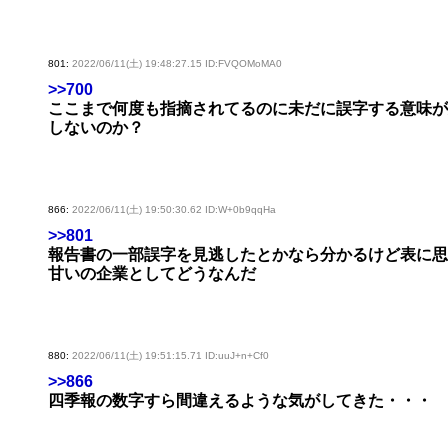
801:
2022/06/11(土) 19:48:27.15 ID:FVQOMoMA0
>>700
ここまで何度も指摘されてるのに未だに誤字する意味が
しないのか？
866:
2022/06/11(土) 19:50:30.62 ID:W+0b9qqHa
>>801
報告書の一部誤字を見逃したとかなら分かるけど表に思
甘いの企業としてどうなんだ
880:
2022/06/11(土) 19:51:15.71 ID:uuJ+n+Cf0
>>866
四季報の数字すら間違えるような気がしてきた・・・