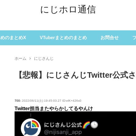
にじホロ通信
とめのまとめX
VTuberまとめのまとめ
お問合せ
ホーム
にじさんじ
【悲報】にじさんじTwitter公
700:
2022/06/11(土) 19:45:03.27 ID:elK+426s0
Twitter担当またやらかしてるやんけ